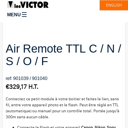
ENGLISH
☰
MENU
Air Remote TTL C / N /
S / O / F
ref: 901039 / 901040
€
329,17
H.T.
Connectez ce petit module à votre boitier et faites le lien, sans
fil, entre votre appareil photo et le flash. Peut être réglé en TTL
(automatique) ou manuel pour un contrôle total. Portée jusqu’à
300m sans aucun câble.
Connecte le Flash et votre appareil
Canon, Nikon, Sony,