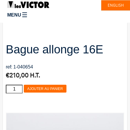
ENGLISH
☰
MENU
Bague allonge 16E
ref: 1-040654
€
210,00
H.T.
quantité
AJOUTER AU PANIER
de
Bague
allonge
16E