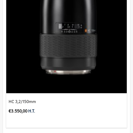
HC 3,2/150mm
€
3.550,00
H.T.