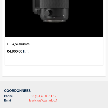
HC 4,5/300mm
€
4.900,00
H.T.
COORDONNÉES
Phone
+33 (0)1 48 05 11 12
Email
lesvictor@wanadoo.fr