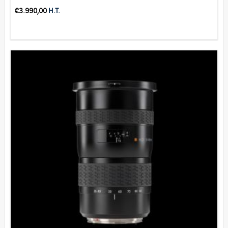
€
3.990,00
H.T.