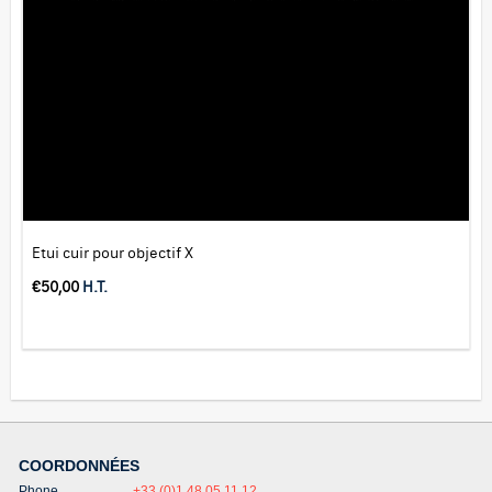
Etui cuir pour objectif X
€
50,00
H.T.
COORDONNÉES
Phone
+33 (0)1 48 05 11 12