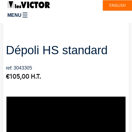
ENGLISH
☰
MENU
Dépoli HS standard
ref: 3043305
€
105,00
H.T.