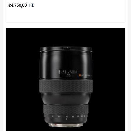
€
4.750,00
H.T.