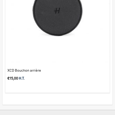
XCD Bouchon arrière
€
15,00
H.T.