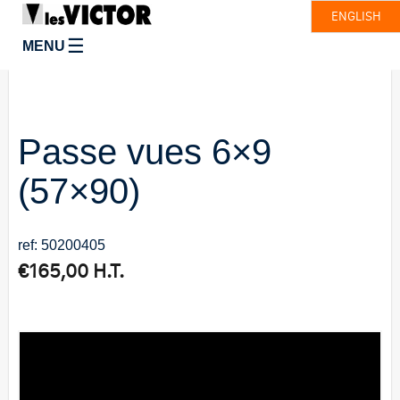
ENGLISH
☰
MENU
Passe vues 6×9
(57×90)
ref: 50200405
€
165,00
H.T.