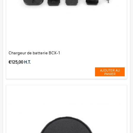
Chargeur de batterie BCX-1
€
125,00
H.T.
AJOUTER AU
PANIER