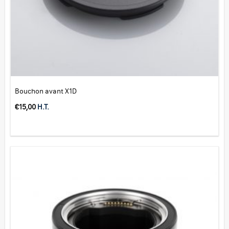
Bouchon avant X1D
€
15,00
H.T.