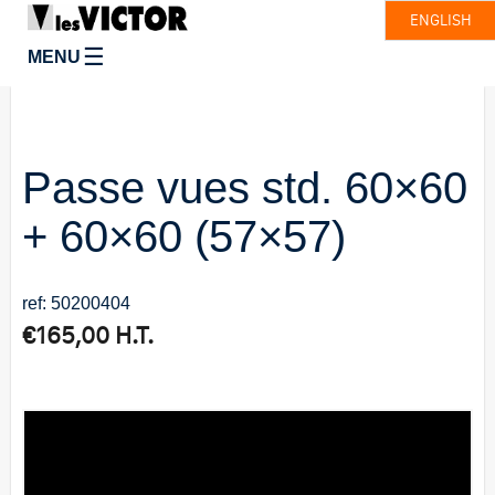
ENGLISH
☰
MENU
Passe vues std. 60×60
+ 60×60 (57×57)
ref: 50200404
€
165,00
H.T.