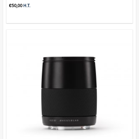
€
50,00
H.T.