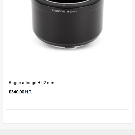
Bague allonge H 52 mm
€
340,00
H.T.