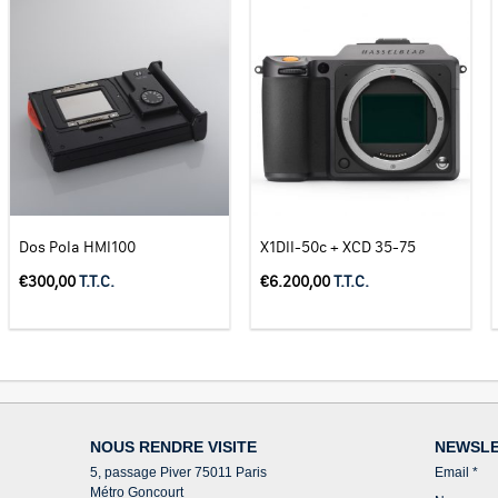
Dos Pola HMI100
X1DII-50c + XCD 35-75
€
300,00
T.T.C.
€
6.200,00
T.T.C.
NOUS RENDRE VISITE
NEWSL
5, passage Piver 75011 Paris
Email
*
Métro Goncourt