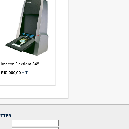
Imacon Flextight 848
€
10.000,00
H.T.
ETTER