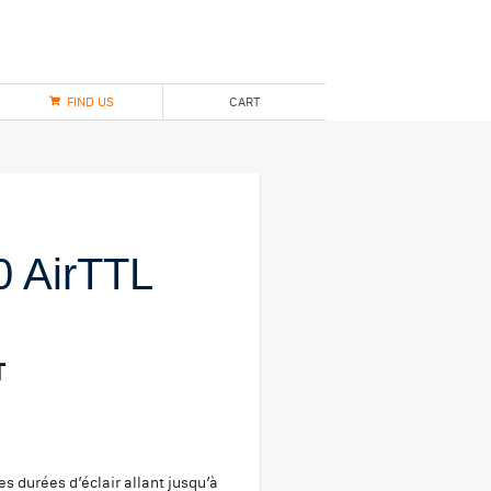
FIND US
CART
0 AirTTL
T
s durées d’éclair allant jusqu’à