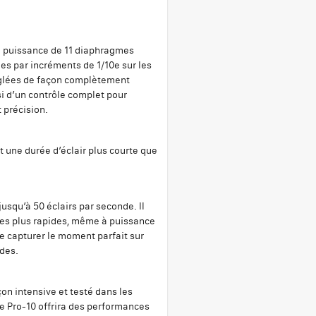
e puissance de 11 diaphragmes
les par incréments de 1/10e sur les
églées de façon complètement
i d’un contrôle complet pour
 précision.
 une durée d’éclair plus courte que
usqu’à 50 éclairs par seconde. Il
 les plus rapides, même à puissance
e capturer le moment parfait sur
ides.
on intensive et testé dans les
e Pro-10 offrira des performances