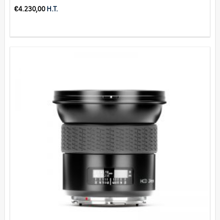
€
4.230,00
H.T.