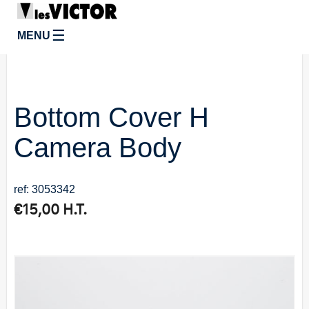
☰
MENU
Bottom Cover H
Camera Body
ref: 3053342
€
15,00
H.T.