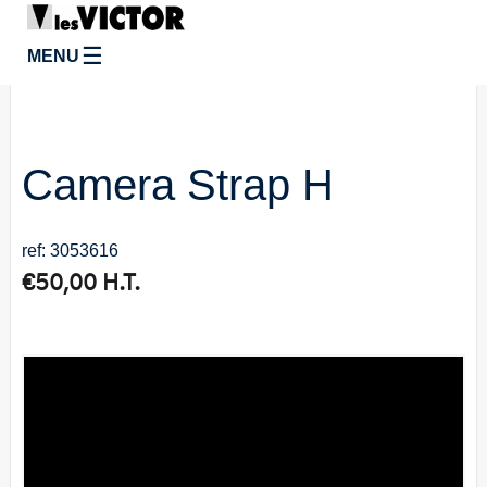
☰
MENU
Camera Strap H
ref: 3053616
€
50,00
H.T.