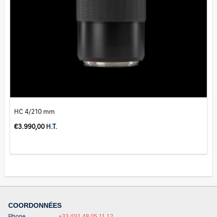
HC 4/210 mm
€
3.990,00
H.T.
COORDONNÉES
Phone
+33 (0)1 48 05 11 12