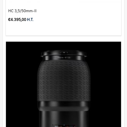
HC 3,5/50mm-II
€
4.395,00
H.T.