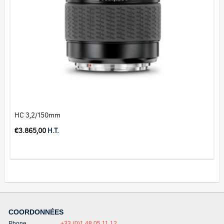
HC 3,2/150mm
€
3.865,00
H.T.
COORDONNÉES
Phone
+33 (0)1 48 05 11 12