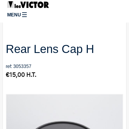
☰
MENU
Rear Lens Cap H
ref: 3053357
€
15,00
H.T.