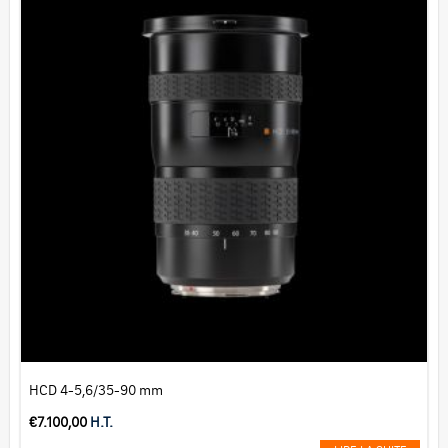
HCD 4-5,6/35-90 mm
€
7.100,00
H.T.