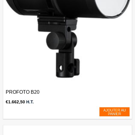
PROFOTO B20
€
1.662,50
H.T.
AJOUTER AU
PANIER