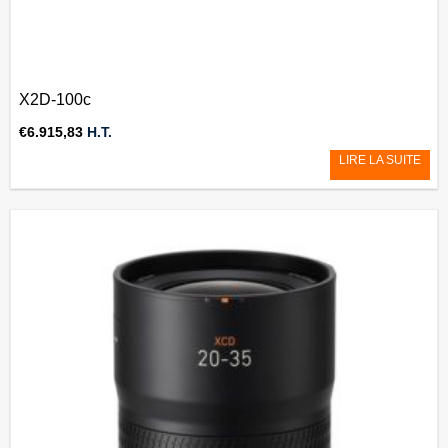
X2D-100c
€
6.915,83
H.T.
LIRE LA SUITE