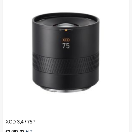
XCD 3,4 / 75P
€
2.083,33
H.T.