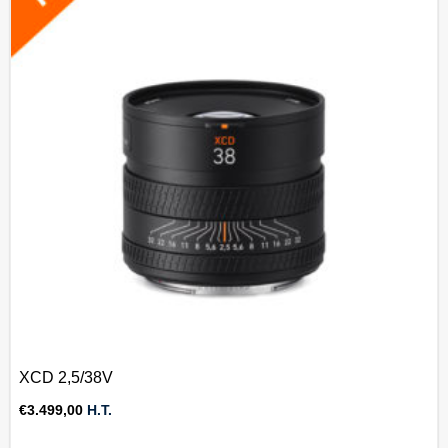
XCD 2,5/38V
€
3.499,00
H.T.