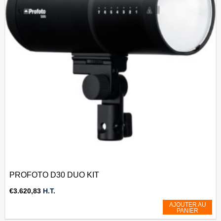
PROFOTO D30 DUO KIT
€
3.620,83
H.T.
AJOUTER AU
PANIER