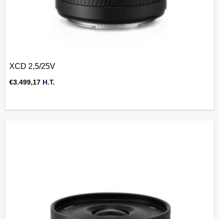
XCD 2,5/25V
€
3.499,17
H.T.