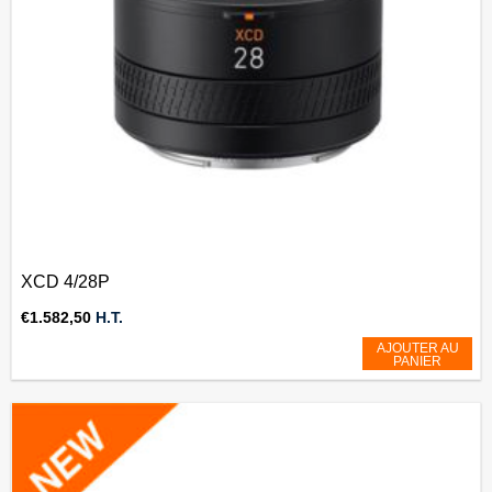
XCD 4/28P
€
1.582,50
H.T.
AJOUTER AU
PANIER