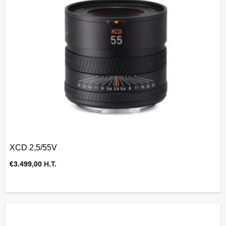
XCD 2,5/55V
€
3.499,00
H.T.