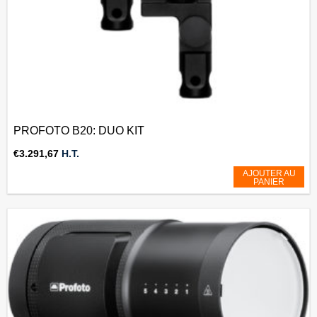
PROFOTO B20: DUO KIT
€
3.291,67
H.T.
AJOUTER AU
PANIER