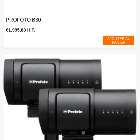
PROFOTO B30
€
1.995,83
H.T.
AJOUTER AU
PANIER